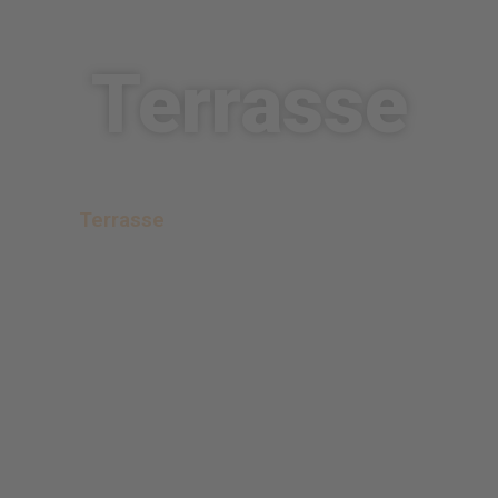
Terrasse
rtseite
Terrasse
Speisekarte
Jobangebote
Kon